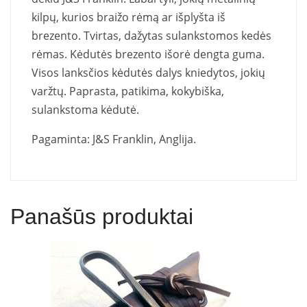
kilpų, kurios braižo rėmą ar išplyšta iš
brezento. Tvirtas, dažytas sulankstomos kedės
rėmas. Kėdutės brezento išorė dengta guma.
Visos lanksčios kėdutės dalys kniedytos, jokių
varžtų.
Paprasta, patikima, kokybiška,
sulankstoma kėdutė.
Pagaminta: J&S Franklin, Anglija.
Panašūs produktai