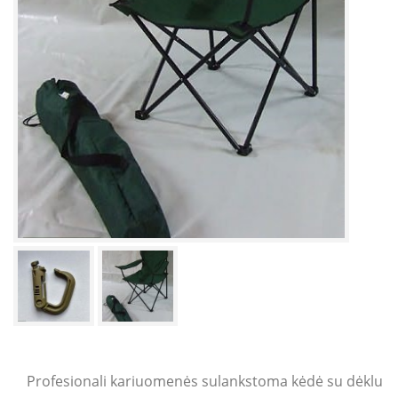
Profesionali kariuomenės sulankstoma kėdė su dėklu