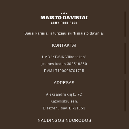
Sausi kariniai ir turizmui
skirti maisto daviniai
KONTAKTAI
UAB "KF/SIK Vilko takas"
Įmonės kodas 302518350
PVM LT100006701715
ADRESAS
Aleksandriškių k. 7C
Kazokiškių sen.
Elektrėnų sav. LT-21353
NAUDINGOS NUORODOS