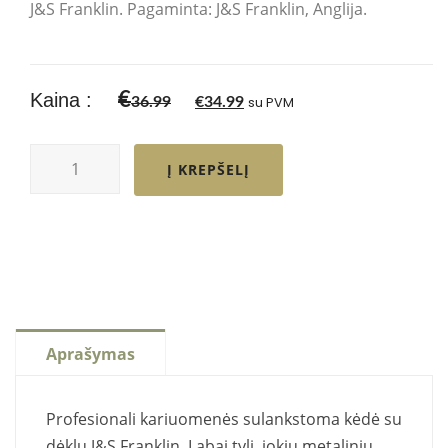
J&S Franklin.
Pagaminta: J&S Franklin, Anglija.
Kaina :
€
36.99
€
34.99
su PVM
Į KREPŠELĮ
Aprašymas
Profesionali kariuomenės sulankstoma kėdė su
dėklu J&S Franklin.
Labai tyli, jokių metalinių