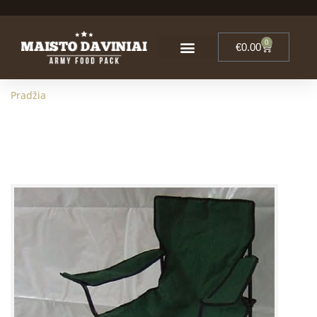
0
€
0.00
Pradžia
Karinė Sulankstoma Kėdė. Army Foldinf Chair.