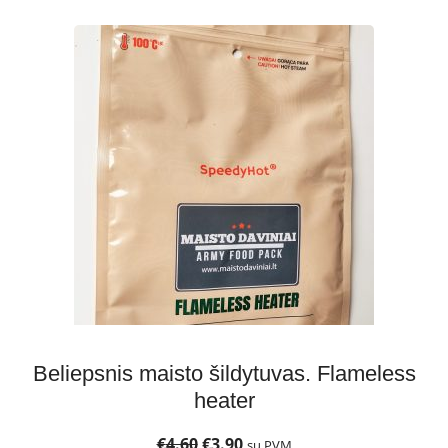
Beliepsnis maisto šildytuvas. Flameless
heater
€
4.60
€
3.90
su PVM